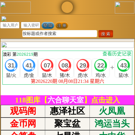
118图库【
六合聊天室
】点击进入
观码阁
惠泽社区
火凤凰
金币网
聚宝盆
鸿运当头