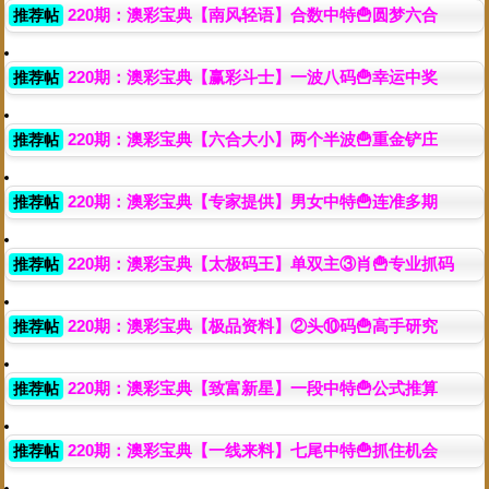
220期：澳彩宝典【南风轻语】合数中特🍟圆梦六合
推荐帖
220期：澳彩宝典【赢彩斗士】一波八码🍟幸运中奖
推荐帖
220期：澳彩宝典【六合大小】两个半波🍟重金铲庄
推荐帖
220期：澳彩宝典【专家提供】男女中特🍟连准多期
推荐帖
220期：澳彩宝典【太极码王】单双主③肖🍟专业抓码
推荐帖
220期：澳彩宝典【极品资料】②头⑩码🍟高手研究
推荐帖
220期：澳彩宝典【致富新星】一段中特🍟公式推算
推荐帖
220期：澳彩宝典【一线来料】七尾中特🍟抓住机会
推荐帖