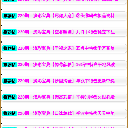
220期：澳彩宝典【尽如人意】③头⑨码🍟极品资料
推荐帖
220期：澳彩宝典【空谷幽幽】九肖中特🍟稳定下注
推荐帖
220期：澳彩宝典【千福之家】五肖中特🍟千万富翁
推荐帖
220期：澳彩宝典【愺莓菋糖】16码中特🍟平地风波
推荐帖
220期：澳彩宝典【沙里淘金】单双中特🍟更新中奖
推荐帖
220期：澳彩宝典【聚富彩霸】平特①尾🍟久跟必发
推荐帖
220期：澳彩宝典【口诛笔伐】半波中特🍟天天中奖
推荐帖