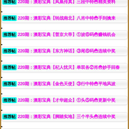
220期：澳彩宝典【凤凰传真】三段中特🍟精英资料
推荐帖
220期：澳彩宝典【转战南北】八肖中特🍟手到擒来
推荐帖
220期：澳彩宝典【普京大帝】①波⑥码🍟赚钱机会
推荐帖
220期：澳彩宝典【东方神话】③尾⑥码🍟连续中奖
推荐帖
220期：澳彩宝典【杞人忧天】单双各②肖🍟妙手回春
推荐帖
220期：澳彩宝典【金色天使】③行中特🍟平地风波
推荐帖
220期：澳彩宝典【才华超众】①头⑤码🍟更新中奖
推荐帖
220期：澳彩宝典【脚踏实地】三个半头🍟连续中奖
推荐帖