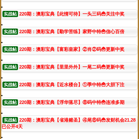
220期：澳彩宝典【此情可待】一头三码🍟关注中奖
实战帖
220期：澳彩宝典【勤学苦练】家野中特🍟信心百倍
实战帖
220期：澳彩宝典【富彩皇家】②肖②码🍟更新中奖
实战帖
220期：澳彩宝典【里里外外】一尾二码🍟更新中奖
实战帖
220期：澳彩宝典【近水楼台】①季中特🍟大胆下注
实战帖
220期：澳彩宝典【浮华落尽】⑧码中特🍟连准多期
实战帖
220期：澳彩宝典【省港赌圣】④尾⑧码🍟发财机会21.28
实战帖
已公开4天