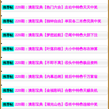
220期：澳彩宝典【热门六合】左右中特🍟天天中奖
推荐帖
220期：澳彩宝典【独钟自由】单双各二肖🍟完美中奖
推荐帖
220期：澳彩宝典【梦想起航】⑦尾中特🍟大胆下注
推荐帖
220期：澳彩宝典【叶落归根】大小中特🍟布衣神算
推荐帖
220期：澳彩宝典【不即不离】④头中特🍟极品资料
推荐帖
220期：澳彩宝典【内幕总纲】前后中特🍟千万富翁
推荐帖
220期：澳彩宝典【金福彩码】合数中特🍟天赐良机
推荐帖
220期：澳彩宝典【湖光山色】⑤肖中特🍟连续中奖
推荐帖