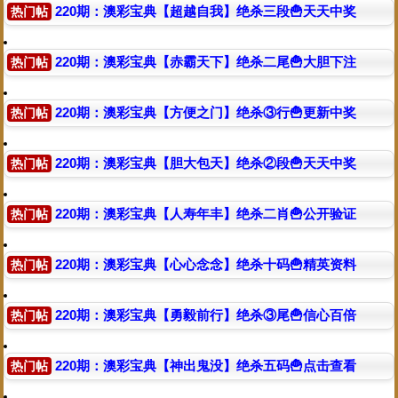
220期：澳彩宝典【超越自我】绝杀三段🍟天天中奖
热门帖
220期：澳彩宝典【赤霸天下】绝杀二尾🍟大胆下注
热门帖
220期：澳彩宝典【方便之门】绝杀③行🍟更新中奖
热门帖
220期：澳彩宝典【胆大包天】绝杀②段🍟天天中奖
热门帖
220期：澳彩宝典【人寿年丰】绝杀二肖🍟公开验证
热门帖
220期：澳彩宝典【心心念念】绝杀十码🍟精英资料
热门帖
220期：澳彩宝典【勇毅前行】绝杀③尾🍟信心百倍
热门帖
220期：澳彩宝典【神出鬼没】绝杀五码🍟点击查看
热门帖