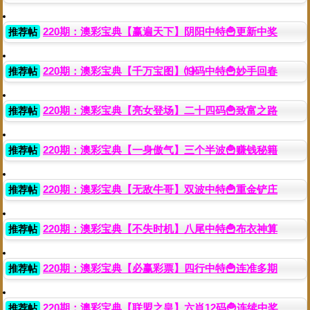
220期：澳彩宝典【赢遍天下】阴阳中特🍟更新中奖
推荐帖
220期：澳彩宝典【千万宝图】⒆码中特🍟妙手回春
推荐帖
220期：澳彩宝典【亮女登场】二十四码🍟致富之路
推荐帖
220期：澳彩宝典【一身傲气】三个半波🍟赚钱秘籍
推荐帖
220期：澳彩宝典【无敌牛哥】双波中特🍟重金铲庄
推荐帖
220期：澳彩宝典【不失时机】八尾中特🍟布衣神算
推荐帖
220期：澳彩宝典【必赢彩票】四行中特🍟连准多期
推荐帖
220期：澳彩宝典【联盟之皇】六肖12码🍟连续中奖
推荐帖