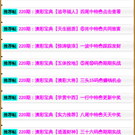
220期：澳彩宝典【追寻福人】四尾中特🍟点击查看
推荐帖
220期：澳彩宝典【天生丽质】⑥肖中特🍟共同致富
推荐帖
220期：澳彩宝典【惊涛骇浪】一波中特🍟跟踪发财
推荐帖
220期：澳彩宝典【五体投地】⑤尾⑩码🍟期期实战
推荐帖
220期：澳彩宝典【澳彩大将】三头15码🍟赚钱机会
推荐帖
220期：澳彩宝典【学贯中西】一行中特🍟更新中奖
推荐帖
220期：澳彩宝典【实力推荐】八尾中特🍟天天中奖
推荐帖
220期：澳彩宝典【逍遥财神】三十六码🍟期期实战
推荐帖