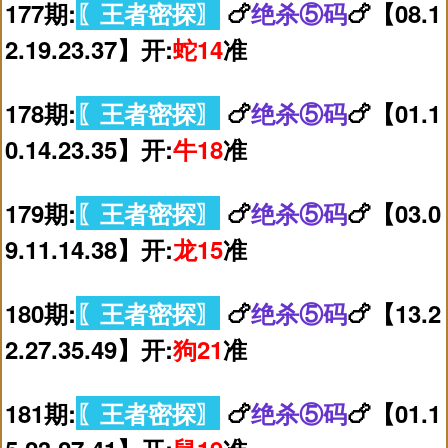
177期:
〖王者密探〗
🍗
绝杀⑤码
🍗【08.1
2.19.23.37】开:
蛇14
准
178期:
〖王者密探〗
🍗
绝杀⑤码
🍗【01.1
0.14.23.35】开:
牛18
准
179期:
〖王者密探〗
🍗
绝杀⑤码
🍗【03.0
9.11.14.38】开:
龙15
准
180期:
〖王者密探〗
🍗
绝杀⑤码
🍗【13.2
2.27.35.49】开:
狗21
准
181期:
〖王者密探〗
🍗
绝杀⑤码
🍗【01.1