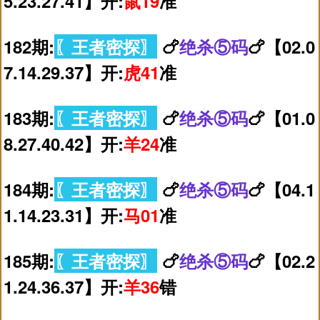
5.23.27.41】开:
鼠19
准
182期:
〖王者密探〗
🍗
绝杀⑤码
🍗【02.0
7.14.29.37】开:
虎41
准
183期:
〖王者密探〗
🍗
绝杀⑤码
🍗【01.0
8.27.40.42】开:
羊24
准
184期:
〖王者密探〗
🍗
绝杀⑤码
🍗【04.1
1.14.23.31】开:
马01
准
185期:
〖王者密探〗
🍗
绝杀⑤码
🍗【02.2
1.24.36.37】开:
羊36
错