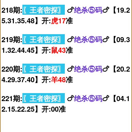
218期:
〖王者密探〗
🍗
绝杀⑤码
🍗【19.2
5.31.35.48】开:
虎17
准
219期:
〖王者密探〗
🍗
绝杀⑤码
🍗【09.3
1.32.44.45】开:
鼠43
准
在线客服
💬
220期:
〖王者密探〗
🍗
绝杀⑤码
🍗【20.2
连接中...
4.29.37.40】开:
羊48
准
正在连接客服...
221期:
〖王者密探〗
🍗
绝杀⑤码
🍗【04.1
2.15.22.25】开:00准