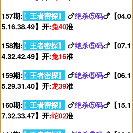
157期:
〖王者密探〗
🍗
绝杀⑤码
🍗【04.0
5.16.38.49】开:
兔40
准
158期:
〖王者密探〗
🍗
绝杀⑤码
🍗【07.1
4.32.42.49】开:
兔16
准
159期:
〖王者密探〗
🍗
绝杀⑤码
🍗【06.1
5.29.31.40】开:
龙39
准
160期:
〖王者密探〗
🍗
绝杀⑤码
🍗【15.1
7.32.33.47】开:
蛇02
准