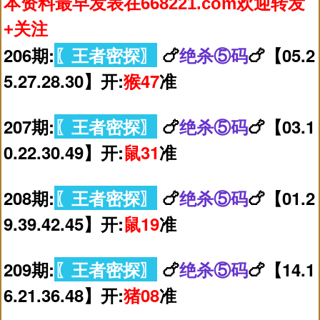
本资料最早发表在668221.com欢迎转发
+关注
206期:
〖王者密探〗
🍗
绝杀⑤码
🍗【05.2
5.27.28.30】开:
猴47
准
207期:
〖王者密探〗
🍗
绝杀⑤码
🍗【03.1
0.22.30.49】开:
鼠31
准
208期:
〖王者密探〗
🍗
绝杀⑤码
🍗【01.2
9.39.42.45】开:
鼠19
准
209期:
〖王者密探〗
🍗
绝杀⑤码
🍗【14.1
6.21.36.48】开:
猪08
准