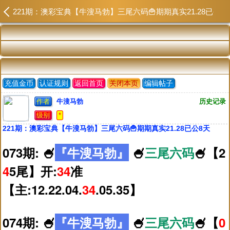
221期：澳彩宝典【牛溲马勃】三尾六码🍟期期真实21.28已公8
充值金币
认证规则
返回首页
关闭本页
编辑帖子
作者
牛溲马勃
历史记录
级别
*
221期：澳彩宝典【牛溲马勃】三尾六码🍟期期真实21.28已公8天
073期: 🍧
『牛溲马勃』
🍧
三尾六码
🍧【2
4
5尾】开:
34
准
【主:12.22.04.
34
.05.35】
074期: 🍧
『牛溲马勃』
🍧
三尾六码
🍧【
0