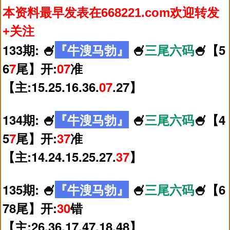
本资料最早发表在668221.com欢迎转发
+关注
133期: 🍧
『牛溲马勃』
🍧
三尾六码
🍧【5
6
7
尾】开:
07
准
【主:15.25.16.36.
07
.27】
134期: 🍧
『牛溲马勃』
🍧
三尾六码
🍧【4
5
7
尾】开:
37
准
【主:14.24.15.25.27.
37
】
135期: 🍧
『牛溲马勃』
🍧
三尾六码
🍧【6
78尾】开:
30
错
【主:26.36.17.47.18.48】