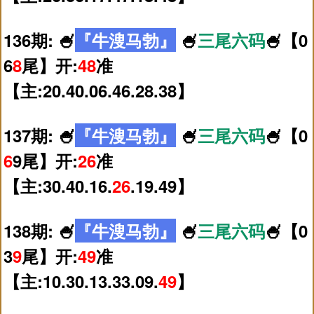
136期: 🍧
『牛溲马勃』
🍧
三尾六码
🍧【0
6
8
尾】开:
48
准
【主:20.40.06.46.28.38】
137期: 🍧
『牛溲马勃』
🍧
三尾六码
🍧【0
6
9尾】开:
26
准
【主:30.40.16.
26
.19.49】
138期: 🍧
『牛溲马勃』
🍧
三尾六码
🍧【0
3
9
尾】开:
49
准
【主:10.30.13.33.09.
49
】