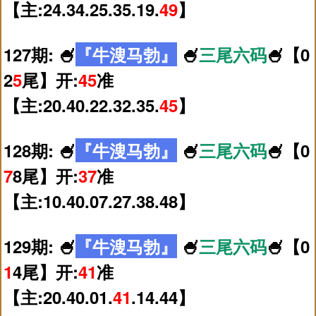
【主:24.34.25.35.19.
49
】
127期: 🍧
『牛溲马勃』
🍧
三尾六码
🍧【0
2
5
尾】开:
45
准
【主:20.40.22.32.35.
45
】
128期: 🍧
『牛溲马勃』
🍧
三尾六码
🍧【0
7
8尾】开:
37
准
【主:10.40.07.27.38.48】
129期: 🍧
『牛溲马勃』
🍧
三尾六码
🍧【0
1
4尾】开:
41
准
【主:20.40.01.
41
.14.44】