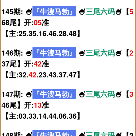
145期: 🍧
『牛溲马勃』
🍧
三尾六码
🍧【
5
68尾】开:
05
准
【主:25.35.16.46.28.48】
146期: 🍧
『牛溲马勃』
🍧
三尾六码
🍧【
2
37尾】开:
42
准
【主:32.
42
.23.43.37.47】
147期: 🍧
『牛溲马勃』
🍧
三尾六码
🍧【
3
46尾】开:
13
准
【主:03.33.14.44.06.36】
148期: 🍧
『牛溲马勃』
🍧
三尾六码
🍧【2