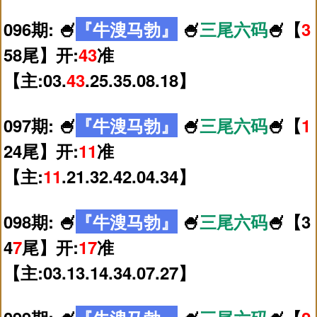
096期: 🍧
『牛溲马勃』
🍧
三尾六码
🍧【
3
58尾】开:
43
准
【主:03.
43
.25.35.08.18】
097期: 🍧
『牛溲马勃』
🍧
三尾六码
🍧【
1
24尾】开:
11
准
【主:
11
.21.32.42.04.34】
098期: 🍧
『牛溲马勃』
🍧
三尾六码
🍧【3
4
7
尾】开:
17
准
【主:03.13.14.34.07.27】