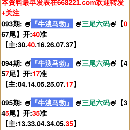
本资料最早发表在668221.com欢迎转发
+关注
093期: 🍧
『牛溲马勃』
🍧
三尾六码
🍧【
0
67尾】开:
40
准
【主:30.
40
.16.26.07.37】
094期: 🍧
『牛溲马勃』
🍧
三尾六码
🍧【4
5
7
尾】开:
17
准
【主:04.14.05.25.07.
17
】
095期: 🍧
『牛溲马勃』
🍧
三尾六码
🍧【3
4
5
尾】开:
35
准
【主:13.33.04.34.05.
35
】