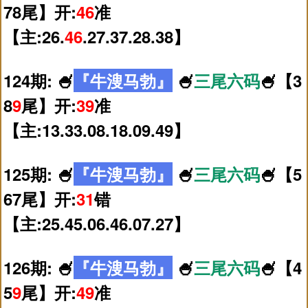
78尾】开:
46
准
【主:26.
46
.27.37.28.38】
124期: 🍧
『牛溲马勃』
🍧
三尾六码
🍧【3
8
9
尾】开:
39
准
【主:13.33.08.18.09.49】
125期: 🍧
『牛溲马勃』
🍧
三尾六码
🍧【5
67尾】开:
31
错
【主:25.45.06.46.07.27】
126期: 🍧
『牛溲马勃』
🍧
三尾六码
🍧【4
5
9
尾】开:
49
准