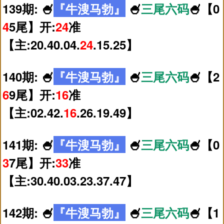
139期: 🍧
『牛溲马勃』
🍧
三尾六码
🍧【0
4
5尾】开:
24
准
【主:20.40.04.
24
.15.25】
140期: 🍧
『牛溲马勃』
🍧
三尾六码
🍧【2
6
9尾】开:
16
准
【主:02.42.
16
.26.19.49】
141期: 🍧
『牛溲马勃』
🍧
三尾六码
🍧【0
3
7尾】开:
33
准
【主:30.40.03.23.37.47】
142期: 🍧
『牛溲马勃』
🍧
三尾六码
🍧【1