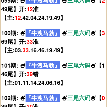
099期: 🍧
『牛溲马勃』
🍧
三尾六码
🍧【
2
49尾】开:
12
准
【主:
12
.42.04.24.19.49】
100期: 🍧
『牛溲马勃』
🍧
三尾六码
🍧【
3
69尾】开:
33
准
【主:03.
33
.16.46.19.49】
101期: 🍧
『牛溲马勃』
🍧
三尾六码
🍧【1
46尾】开:
39
错
【主:01.11.14.24.06.16】
102期: 🍧
『牛溲马勃』
🍧
三尾六码
🍧【
0
39尾】开:
20
准