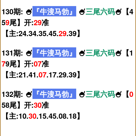
130期: 🍧
『牛溲马勃』
🍧
三尾六码
🍧【4
5
9
尾】开:
29
准
【主:24.34.35.45.
29
.39】
131期: 🍧
『牛溲马勃』
🍧
三尾六码
🍧【1
7
9尾】开:
07
准
【主:21.41.
07
.17.29.39】
132期: 🍧
『牛溲马勃』
🍧
三尾六码
🍧【
0
58尾】开:
30
准
【主:10.
30
.15.45.08.18】