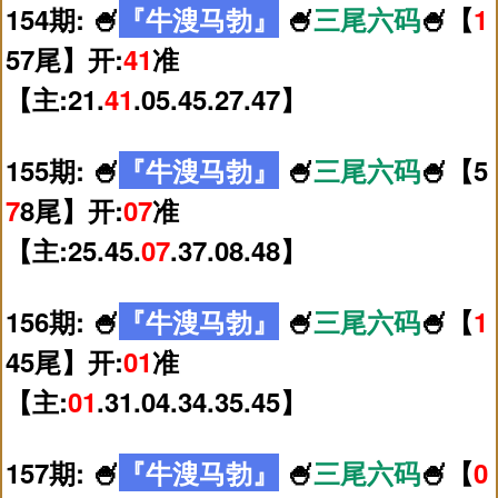
154期: 🍧
『牛溲马勃』
🍧
三尾六码
🍧【
1
57尾】开:
41
准
【主:21.
41
.05.45.27.47】
155期: 🍧
『牛溲马勃』
🍧
三尾六码
🍧【5
7
8尾】开:
07
准
【主:25.45.
07
.37.08.48】
156期: 🍧
『牛溲马勃』
🍧
三尾六码
🍧【
1
45尾】开:
01
准
【主:
01
.31.04.34.35.45】
157期: 🍧
『牛溲马勃』
🍧
三尾六码
🍧【
0