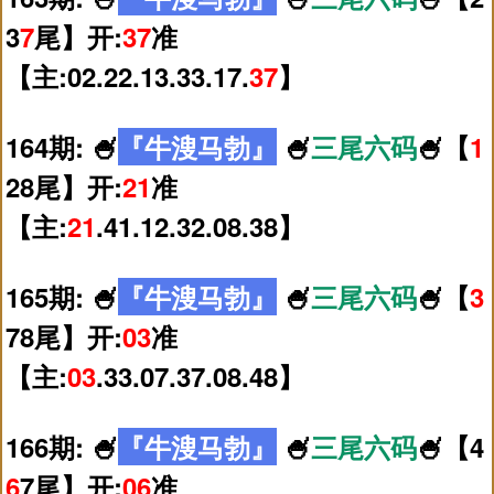
3
7
尾】开:
37
准
【主:02.22.13.33.17.
37
】
164期: 🍧
『牛溲马勃』
🍧
三尾六码
🍧【
1
28尾】开:
21
准
【主:
21
.41.12.32.08.38】
在线客服
165期: 🍧
『牛溲马勃』
🍧
三尾六码
🍧【
3
💬
连接中...
78尾】开:
03
准
【主:
03
.33.07.37.08.48】
正在连接客服...
166期: 🍧
『牛溲马勃』
🍧
三尾六码
🍧【4
6
7尾】开:
06
准