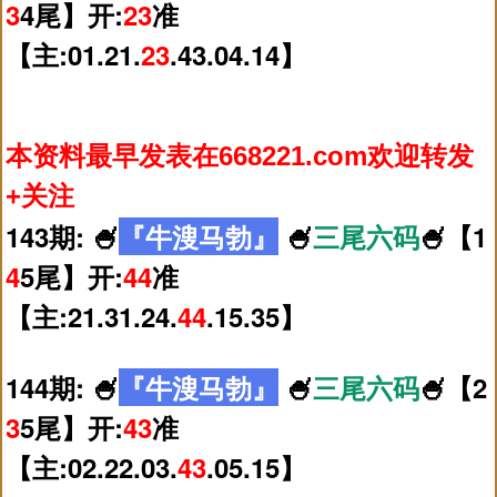
3
4尾】开:
23
准
【主:01.21.
23
.43.04.14】
本资料最早发表在668221.com欢迎转发
+关注
143期: 🍧
『牛溲马勃』
🍧
三尾六码
🍧【1
4
5尾】开:
44
准
【主:21.31.24.
44
.15.35】
144期: 🍧
『牛溲马勃』
🍧
三尾六码
🍧【2
3
5尾】开:
43
准
【主:02.22.03.
43
.05.15】