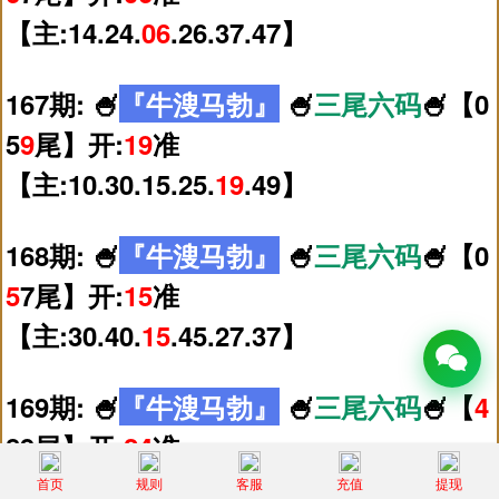
【主:14.24.
06
.26.37.47】
167期: 🍧
『牛溲马勃』
🍧
三尾六码
🍧【0
5
9
尾】开:
19
准
【主:10.30.15.25.
19
.49】
🖼️
🎙 按住说话
168期: 🍧
『牛溲马勃』
🍧
三尾六码
🍧【0
5
7尾】开:
15
准
【主:30.40.
15
.45.27.37】
169期: 🍧
『牛溲马勃』
🍧
三尾六码
🍧【
4
89尾】开:
24
准
【主:04.
24
.28.48.09.39】
首页
规则
客服
充值
提现