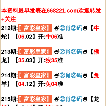
本资料最早发表在668221.com欢迎转发
+关注
212期:
〖富彩皇家〗
🍧
②肖②码
🍧【
牛
蛇】【
06
.02】开:
牛06
准
213期:
〖富彩皇家〗
🍧
②肖②码
🍧【
猴
龙】【
35
.03】开:
猴35
准
214期:
〖富彩皇家〗
🍧
②肖②码
🍧【
兔
羊】【
04
.12】开:
兔04
准
215期:
〖富彩皇家〗
🍧
②肖②码
🍧【龙