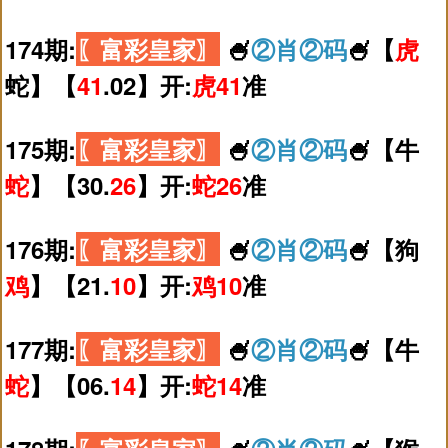
174期:
〖富彩皇家〗
🍧
②肖②码
🍧【
虎
蛇】【
41
.02】开:
虎41
准
175期:
〖富彩皇家〗
🍧
②肖②码
🍧【牛
蛇
】【30.
26
】开:
蛇26
准
176期:
〖富彩皇家〗
🍧
②肖②码
🍧【狗
鸡
】【21.
10
】开:
鸡10
准
177期:
〖富彩皇家〗
🍧
②肖②码
🍧【牛
蛇
】【06.
14
】开:
蛇14
准