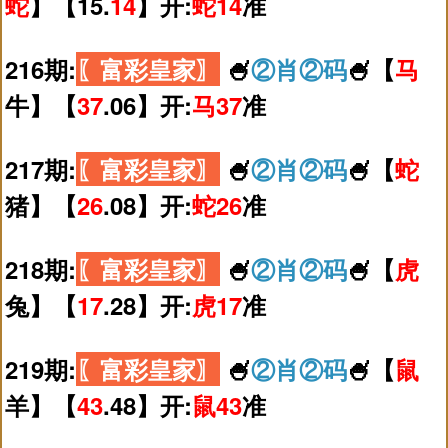
蛇
】【15.
14
】开:
蛇14
准
216期:
〖富彩皇家〗
🍧
②肖②码
🍧【
马
牛】【
37
.06】开:
马37
准
217期:
〖富彩皇家〗
🍧
②肖②码
🍧【
蛇
猪】【
26
.08】开:
蛇26
准
218期:
〖富彩皇家〗
🍧
②肖②码
🍧【
虎
兔】【
17
.28】开:
虎17
准
219期:
〖富彩皇家〗
🍧
②肖②码
🍧【
鼠
羊】【
43
.48】开:
鼠43
准