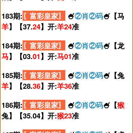
183期:
〖富彩皇家〗
🍧
②肖②码
🍧【马
羊
】【37.
24
】开:
羊24
准
184期:
〖富彩皇家〗
🍧
②肖②码
🍧【龙
马
】【03.
01
】开:
马01
准
185期:
〖富彩皇家〗
🍧
②肖②码
🍧【兔
羊
】【28.
36
】开:
羊36
准
186期:
〖富彩皇家〗
🍧
②肖②码
🍧【
猴
兔】【35.04】开:
猴23
准