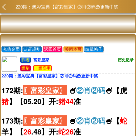
220期：澳彩宝典【富彩皇家】②肖②码🍟更新中奖
充值金币
认证规则
返回首页
关闭本页
编辑帖子
作者
富彩皇家
历史记录
级别
一级高手
220期：澳彩宝典【富彩皇家】②肖②码🍟更新中奖
172期:
〖富彩皇家〗
🍧
②肖②码
🍧【虎
猪
】【05.20】开:
猪44
准
173期:
〖富彩皇家〗
🍧
②肖②码
🍧【
蛇
羊】【
26
.48】开:
蛇26
准