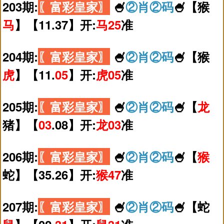
203期:
〖富彩皇家〗
🍧
②肖②码
🍧【猴
马
】【11.37】开:
马25
准
204期:
〖富彩皇家〗
🍧
②肖②码
🍧【猴
虎
】【11.
05
】开:
虎05
准
205期:
〖富彩皇家〗
🍧
②肖②码
🍧【
龙
猪】【
03
.08】开:
龙03
准
206期:
〖富彩皇家〗
🍧
②肖②码
🍧【
猴
蛇】【35.26】开:
猴47
准
207期:
〖富彩皇家〗
🍧
②肖②码
🍧【蛇