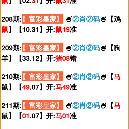
鼠
】【02.
31
】开:
鼠31
准
208期:
〖富彩皇家〗
🍧
②肖②码
🍧【鸡
鼠
】【10.31】开:
鼠19
准
209期:
〖富彩皇家〗
🍧
②肖②码
🍧【狗
羊】【33.12】开:
猪08
错
210期:
〖富彩皇家〗
🍧
②肖②码
🍧【
马
鼠】【
49
.07】开:
马49
准
211期:
〖富彩皇家〗
🍧
②肖②码
🍧【
马
鼠】【
01
.07】开:
马01
准