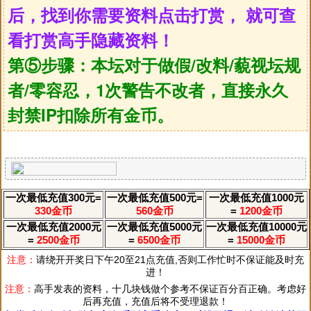
后，找到你需要资料点击打赏， 就可查
看打赏高手隐藏资料！
正在连接客服...
第⑤步骤：本坛对于做假/改料/藐视坛规
者/零容忍，1次警告不改者，直接永久
封禁IP扣除所有金币。
一次最低充值300元=
一次最低充值500元=
一次最低充值1000元
330金币
560金币
=
1200金币
一次最低充值2000元
一次最低充值5000元
一次最低充值10000元
=
2500金币
=
6500金币
=
15000金币
🖼️
🎙 按住说话
注意：
请绕开开奖日下午20至21点充值,否则工作忙时不保证能及时充
进！
注意：
高手发表的资料，十几块钱做个参考不保证百分百正确。考虑好
后再充值，充值后将不受理退款！